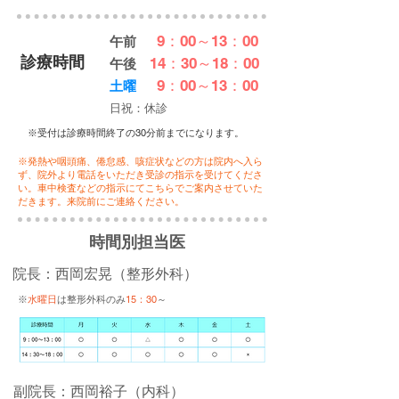
9：00～13：00
午前
​診療時間
14：30～18：00
午後
9：00～13：00
土曜
日祝：休診
※受付は診療時間終了の30分前までになります。
※発熱や咽頭痛、倦怠感、咳症状などの方は院内へ入ら
ず、院外より電話をいただき受診の指示を受けてくださ
い。​車中検査などの指示にてこちらでご案内させていた
だきます。来院前にご連絡ください。
時間別担当医
​院長：西岡宏晃（整形外科）
※
水曜日
は整形外科のみ
15：30
～
副院長：西岡裕子（内科）