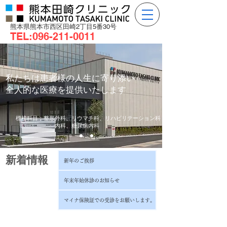
​熊本県熊本市西区田崎2丁目5番30号
TEL:
096-211-0011
私たちは患者様の人生に寄り添い
全人的な医療を提供いたします
標榜科目：整形外科、リウマチ科、リハビリテーション科
内科、糖尿病内科
​新着情報
新年のご挨拶
年末年始休診のお知らせ
マイナ保険証での受診をお願いします。