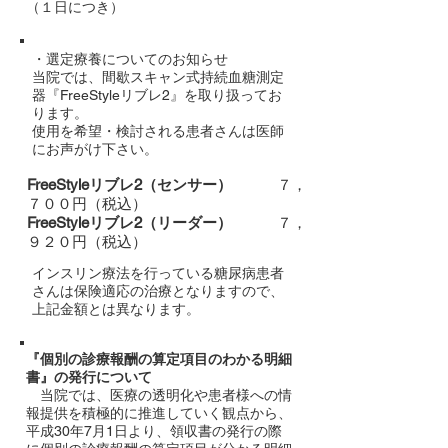
（１日につき）
・選定療養についてのお知らせ
当院では、間歇スキャン式持続血糖測定
器『FreeStyleリブレ2』を取り扱ってお
ります。
使用を希望・検討される患者さんは医師
にお声がけ下さい。
FreeStyleリブレ2（センサー）
７，
７００円（税込）
FreeStyleリブレ2（リーダー）
７，
９２０円（税込）
インスリン療法を行っている糖尿病患者
さんは保険適応の治療となりますので、
上記金額とは異なります。
『個別の診療報酬の算定項目のわかる明細
書』の発行について
​
当院では、医療の透明化や患者様への情
報提供を積極的に推進していく観点から、
平成30年7月1日より、領収書の発行の際