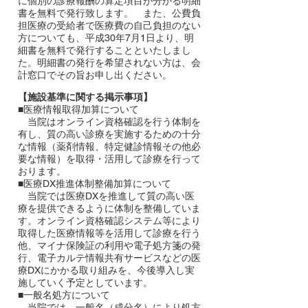
に個別の診療報酬の算定項目が分かる明細
書を無料で発行致します。 また、公費負
担医療の受給者で医療費の自己負担のない
方についても、平成30年7月1日より、明
細書を無料で発行することといたしまし
た。明細書の発行を希望されない方は、会
計窓口でその旨お申し出ください。
【施設基準に関する掲示事項】
■医療情報取得加算について
当院はオンライン資格確認を行う体制を
有し、質の高い診療を実施するための十分
な情報（薬剤情報、特定健診情報その他必
要な情報）を取得・活用して診療を行って
おります。
■医療DX推進体制整備加算について
当院では医療DXを推進して質の高い医
療を提供できるように体制を整備していま
す。オンライン資格確認システム等により
取得した医療情報等を活用して診療を行う
他、マイナ保険証の利用や電子処方箋の発
行、電子カルテ情報共有サービスなどの医
療DXにかかる取り組みを、今後導入し実
施していく予定としています。
■一般名処方について
当院では、一般名（成分名）により処方