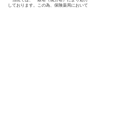
しております。この為、保険薬局において
銘柄によらず調剤し、柔軟な対応すること
ができます。なお、令和6年10月1日より
患者さまが一般名処方の処方箋から長期収
載品（先発医薬品）へ変更を希望された場
合は、薬剤費の一部が「選定療養費」の対
象となり、ご負担いただくことがございま
す。
●保険給付外基準料金表