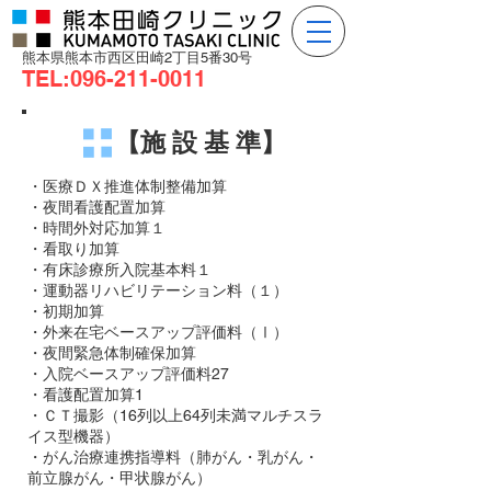
​熊本県熊本市西区田崎2丁目5番30号
TEL:
096-211-0011
【施 設 基 準】
・医療ＤＸ推進体制整備加算
・夜間看護配置加算
・時間外対応加算１
・看取り加算
・有床診療所入院基本料１
・運動器リハビリテーション料（１）
・初期加算
・外来在宅ベースアップ評価料（Ⅰ）
・夜間緊急体制確保加算
・入院ベースアップ評価料27
・看護配置加算1
・ＣＴ撮影（16列以上64列未満マルチスラ
イス型機器）
・がん治療連携指導料（肺がん・乳がん・
前立腺がん・甲状腺がん）