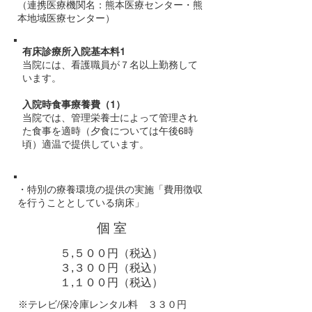
（連携医療機関名：熊本医療センター・熊
本地域医療センター）
有床診療所入院基本料1
当院には、看護職員が７名以上勤務して
います。
入院時食事療養費（1）
当院では、管理栄養士によって管理され
た食事を適時（夕食については午後6時
頃）適温で提供しています。
・特別の療養環境の提供の実施「費用徴収
を行うこととしている病床」
個 室
５,５００円（税込）
３,３００円（税込）
１,１００円（税込）
​※テレビ/保冷庫レンタル料 ３３０円